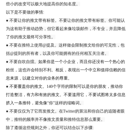
些小
的改变可以极大地提高你的
知名度
。
以下是不要做的事情
:
●
不要让你的推文带有标签
。
不要让你的推文带有标签。你可能认
为这有助于
推动趋势
，但它看起来像垃圾邮件，不专业，并且降低
了你的推文最终可分享性。
●
不要在推特上使用
@提及。这样做会限制推文给你的可见性，
包
括
@提到
的
所有者，以及你可能拥有的任何相互关注者。
●
不要自吹自擂。
如果你是一个小企业，而且你还没有
一个
热心的
粉丝，
这
也许
会特别
不利
。相反，表现
出一个
中立和值得信赖的信
息来源，以建立对
你
的业务的尊重。
●
不要覆盖你的推文。
140个字符的限制可以是
你
的朋友，推动
你
打造整洁，有力和有效的推文。不要滥用它，
不要
试图将太多信息
挤入一
条推特
，
避免像
“你”这样的缩略词
。
●
不要仅仅为了它而发推文。在
Twitter的算法和你自己的追随者眼
中，推特的频率并不像推文质量和推特信息那么重要。
除了遵循这些规则之外，
你
还可以结合以下步骤
: