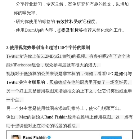
·
分享
行业新闻，专家见解，案例研究和有趣的推文，以增加
你
的曝光率。
·
研究
你
使用的
标
签的
有效性和受欢迎程度
。
·
使用
DrumUp的
内容，
@提及
和
标签
推荐
来简化您的工作。
2.
使用视觉效果创造出超过
140个字符的限制
Twitter允许你上传512MB(或140秒)的视频。有多好呢?有了这个功
能和Periscope组合，观众参与度就有很大的潜力。
视频对于低预算的公关来说是非常棒的，例如，看看
UFC是如何与
Twitter关注者联系的
，
贝穆德斯在他的厨房里开始了一场烹饪秀。
另一个好主意是使用截
图
来增加推文的上下文，让它们突出或重申
一个点。
另一个好主意是使用截图来添加到
推特上
，使它们脱颖而出
。
例如，
Moz的创始人
Rand Fishkin
经常在推特上使用截图。这一点有
助于强调他对正在讨论的话题的看法。