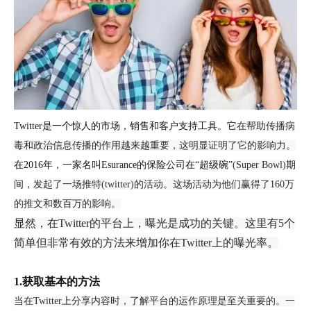
Twitter是一个惊人的
市场
，销售和客户支持工具。
它在帮助传播病
毒和政治信息传播的作用越来越重要，这明显证明了它的影响力。
在
2016年，一家名叫Esurance的保险公司在
“
超级碗
”
(Super Bowl)
期
间，
发起了一场推特
(twitter)的活动。这场
活动
为他们赢得了
160
万
的推文和数百万的
影响。
显然，在
Twitter的平台上，曝光是成功的关键。这里有5个
简单但非常有效的方法来增加你在Twitter上的曝光率。
1.获取基本的方法
当在
Twitter上分享内容时，了解平台的运作原理是至关重要的。
一